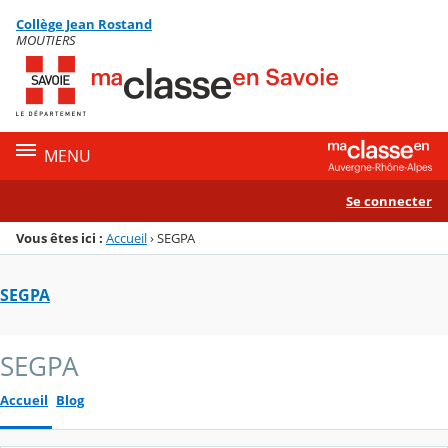
Panneau de gestion des cookies
Collège Jean Rostand
Menu de la rubrique
Contenu
MOUTIERS
MENU
Se connecter
Vous êtes ici :
Accueil
›
SEGPA
SEGPA
SEGPA
Accueil
Blog