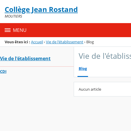
Panneau de gestion des cookies
Collège Jean Rostand
Menu de la rubrique
Contenu
MOUTIERS
MENU
Vous êtes ici :
Accueil
›
Vie de l'établissement
›
Blog
Vie de l'établ
Vie de l'établissement
Blog
CDI
Aucun article