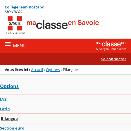
Panneau de gestion des cookies
Collège Jean Rostand
Menu de la rubrique
Contenu
MOUTIERS
MENU
Se connecter
Vous êtes ici :
Accueil
›
Options
›
Bilangue
Options
LV2
Latin
Bilangue
Section euro