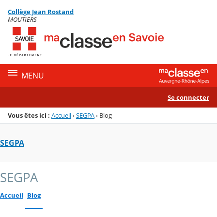
Panneau de gestion des cookies
Collège Jean Rostand
Menu de la rubrique
Contenu
MOUTIERS
MENU
Se connecter
Vous êtes ici :
Accueil
›
SEGPA
›
Blog
SEGPA
SEGPA
Accueil
Blog