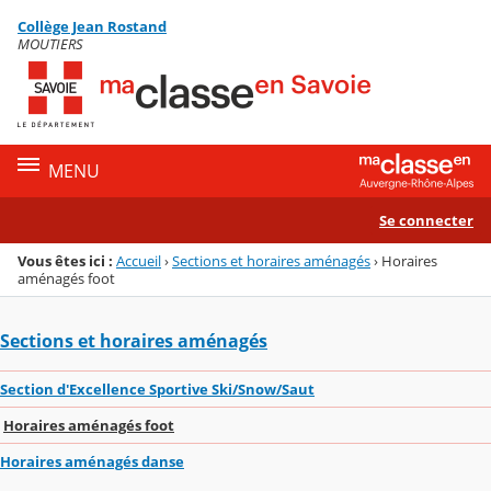
Panneau de gestion des cookies
Collège Jean Rostand
Menu de la rubrique
Contenu
MOUTIERS
MENU
Se connecter
Vous êtes ici :
Accueil
›
Sections et horaires aménagés
›
Horaires
aménagés foot
Sections et horaires aménagés
Section d'Excellence Sportive Ski/Snow/Saut
Horaires aménagés foot
Horaires aménagés danse