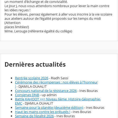
un moment d'échange et de convivialité.
Le jour J, nous vous attendons nombreux pour lever la main contre
les idées reçues !
Pour les élèves, pensez également à aller vous inscrire à la vie scolaire
aux ateliers autour de l'égalité proposés sur les temps du midi
(Attention
places limitées!)
Mme. Lerouge (référente égalité du collège)
Dernières actualités
Rentrée scolaire 2026
- Riadh Sassi
Cérémonie des récompenses : nos élèves à l'honneur
!
- DJAMILA OUAALIT
Concours national de la résistance 2026
- Ines Bouras
Consignes DNB
- up admin
Battle KAHOOT ==> Niveau 6ème. Histoire-Géographie-
EMC
- DJAMILA OUAALIT
Semaine pour la planète (deuxième édition)
- Ines Bouras
Haut les mains contre les préjugés !
- Ines Bouras
Semaine de l'égalité 2026
- Ines Bouras