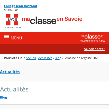
Panneau de gestion des cookies
Collège Jean Rostand
Menu de la rubrique
Contenu
MOUTIERS
MENU
Se connecter
Vous êtes ici :
Accueil
›
Actualités
›
Blog
›
Semaine de l'égalité 2026
Actualités
Actualités
Blog