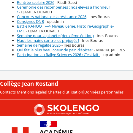
Rentrée scolaire 2026
- Riadh Sassi
Cérémonie des récompenses : nos élèves à l'honneur
!
- DJAMILA OUAALIT
Concours national de la résistance 2026
- Ines Bouras
Consignes DNB
- up admin
Battle KAHOOT ==> Niveau 6ème. Histoire-Géographie-
EMC
- DJAMILA OUAALIT
Semaine pour la planète (deuxième édition)
- Ines Bouras
Haut les mains contre les préjugés !
- Ines Bouras
Semaine de l'égalité 2026
- Ines Bouras
Qui fait le plus beau coeur de pain d'épices?
- MARIKE JAFFRES
Participation au Rallye Sciences 2026 : C'est fait !
- up admin
Collège Jean Rostand
Contacts
Mentions légales
Chartes d'utilisation
Données personnelles