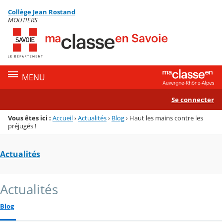
Panneau de gestion des cookies
Collège Jean Rostand
Menu de la rubrique
Contenu
MOUTIERS
MENU
Se connecter
Vous êtes ici :
Accueil
›
Actualités
›
Blog
›
Haut les mains contre les
préjugés !
Actualités
Actualités
Blog