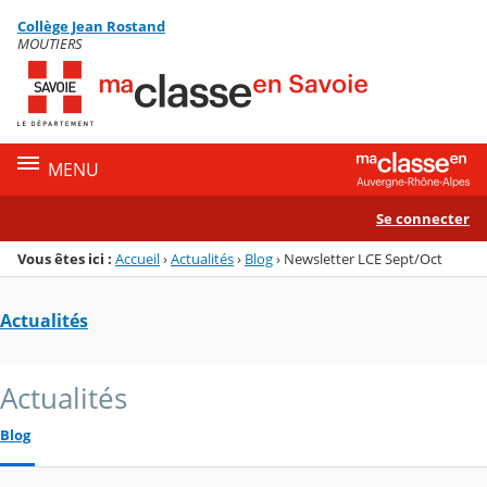
Panneau de gestion des cookies
Collège Jean Rostand
Menu de la rubrique
Contenu
MOUTIERS
MENU
Se connecter
Vous êtes ici :
Accueil
›
Actualités
›
Blog
›
Newsletter LCE Sept/Oct
Actualités
Actualités
Blog